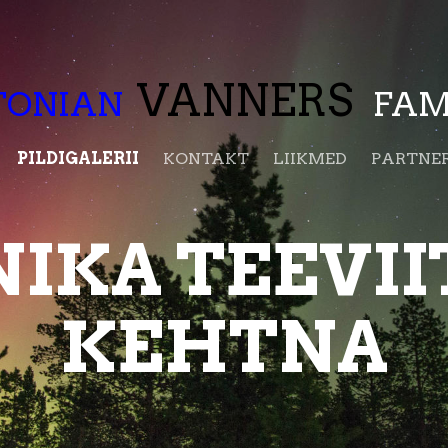
VANNERS
TONIAN
FAM
PILDIGALERII
KONTAKT
LIIKMED
PARTNER
IKA TEEVIIT
KEHTNA